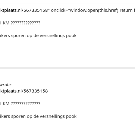
arktplaats.nl/567335158
" onclick="window.open(this.href);return f
1 KM ??????????????
uikers sporen op de versnellings pook
wrote:
arktplaats.nl/567335158
1 KM ??????????????
uikers sporen op de versnellings pook