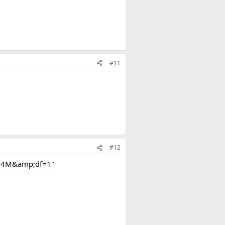
#11
#12
4VB4M&amp;df=1
"