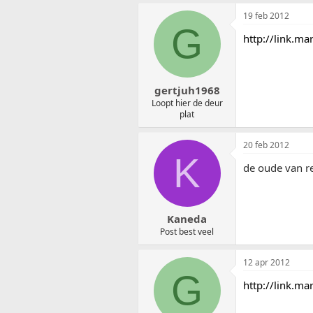
19 feb 2012
G
http://link.m
gertjuh1968
Loopt hier de deur
plat
20 feb 2012
K
de oude van r
Kaneda
Post best veel
12 apr 2012
G
http://link.m