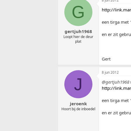
8 jun 2012
G
http://link.m
een tirga met 
gertjuh1968
en er zit gebr
Loopt hier de deur
plat
Gert
8 jun 2012
J
@gertjuh1968
http://link.m
een tirga met 
jeroenk
Hoort bij de inboedel
en er zit gebr