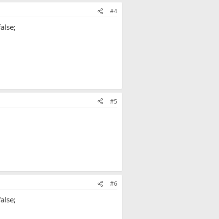
#4
alse;
#5
#6
alse;