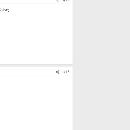
#14
alse;
#15