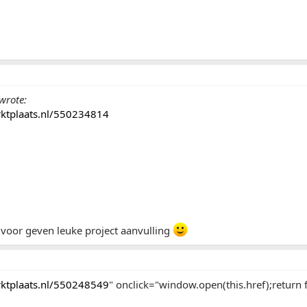
wrote:
arktplaats.nl/550234814
 voor geven leuke project aanvulling
arktplaats.nl/550248549
" onclick="window.open(this.href);return f