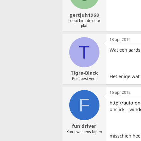
gertjuh1968
Loopt hier de deur
plat
13 apr 2012
T
Wat een aards l
Tigra-Black
Het enige wat 
Post best veel
16 apr 2012
F
http://auto-
onclick="windo
fun driver
Komt weleens kijken
misschien hee