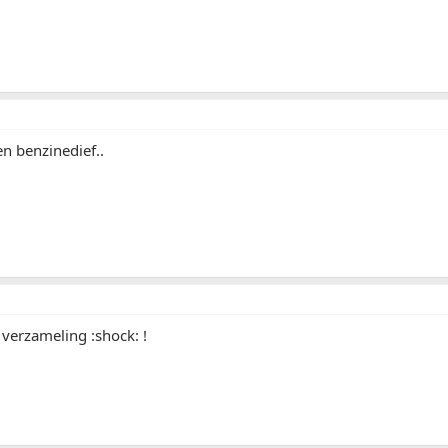
en benzinedief..
verzameling :shock: !