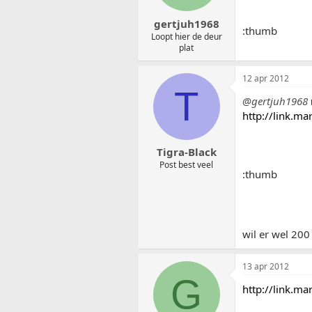
gertjuh1968
:thumb
Loopt hier de deur
plat
12 apr 2012
T
@gertjuh1968
http://link.m
Tigra-Black
Post best veel
:thumb
wil er wel 200
13 apr 2012
G
http://link.m