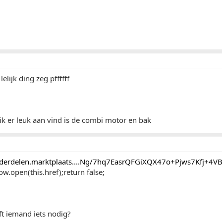
elijk ding zeg pffffff
ik er leuk aan vind is de combi motor en bak
onderdelen.marktplaats....Ng/7hq7EasrQFGiXQX47o+Pjws7Kfj+
w.open(this.href);return false;
ft iemand iets nodig?