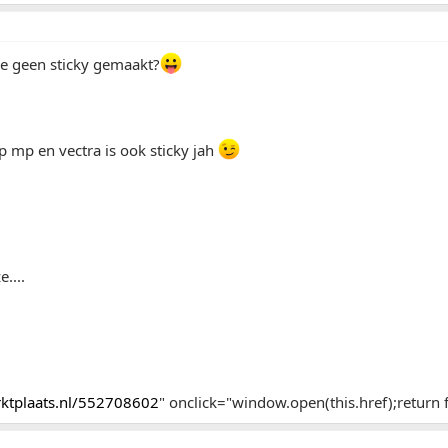
e geen sticky gemaakt?
p mp en vectra is ook sticky jah
....
arktplaats.nl/552708602
" onclick="window.open(this.href);return f