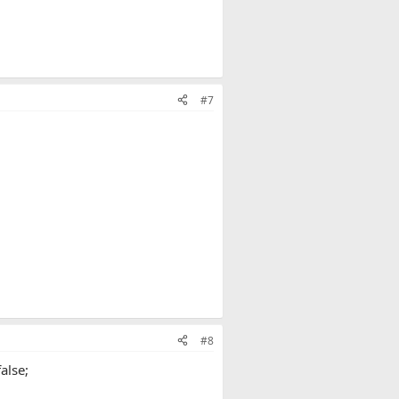
#7
#8
alse;