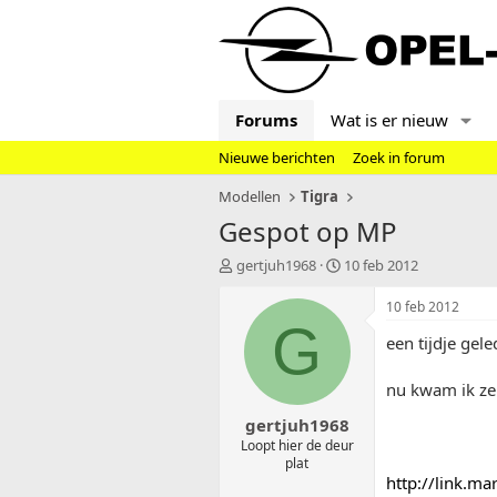
Forums
Wat is er nieuw
Nieuwe berichten
Zoek in forum
Modellen
Tigra
Gespot op MP
T
S
gertjuh1968
10 feb 2012
o
t
p
a
10 feb 2012
i
r
G
een tijdje gel
c
t
s
d
t
a
nu kwam ik ze
a
t
gertjuh1968
r
u
t
m
Loopt hier de deur
plat
e
http://link.m
r