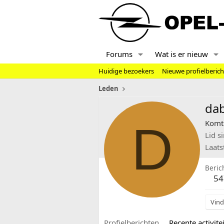
Forums
Wat is er nieuw
Huidige bezoekers
Nieuwe profielberic
Leden
da
D
Komt 
Lid s
Laats
Beric
54
Vind
Profielberichten
Recente activitei