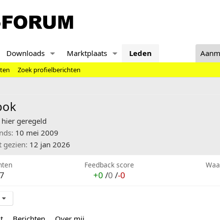
Downloads
Marktplaats
Leden
Aanm
hten
Zoek profielberichten
bok
hier geregeld
inds
10 mei 2009
t gezien
12 jan 2026
hten
Feedback score
Waa
7
+0
/
0
/
-0
t
Berichten
Over mij