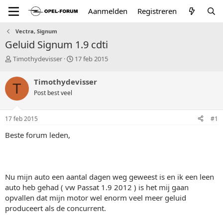
Aanmelden
Registreren
Vectra, Signum
Geluid Signum 1.9 cdti
T
S
Timothydevisser
17 feb 2015
o
t
p
a
Timothydevisser
T
i
r
Post best veel
c
t
s
d
t
a
17 feb 2015
#1
a
t
r
u
Beste forum leden,
t
m
e
r
Nu mijn auto een aantal dagen weg geweest is en ik een leen
auto heb gehad ( vw Passat 1.9 2012 ) is het mij gaan
opvallen dat mijn motor wel enorm veel meer geluid
produceert als de concurrent.