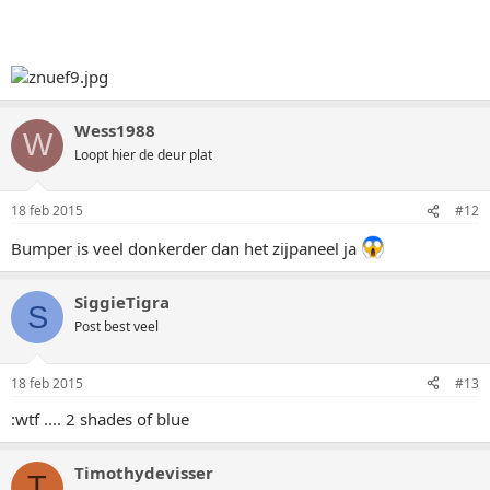
Wess1988
W
Loopt hier de deur plat
18 feb 2015
#12
Bumper is veel donkerder dan het zijpaneel ja
SiggieTigra
S
Post best veel
18 feb 2015
#13
:wtf .... 2 shades of blue
Timothydevisser
T