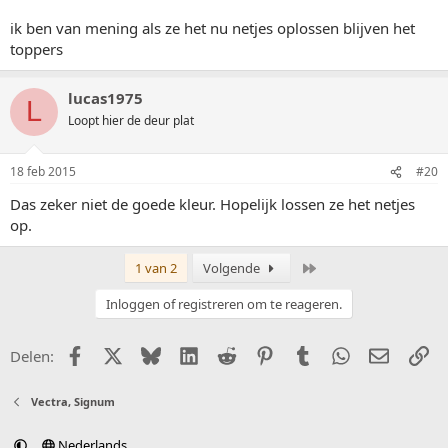
ik ben van mening als ze het nu netjes oplossen blijven het
toppers
lucas1975
L
Loopt hier de deur plat
18 feb 2015
#20
Das zeker niet de goede kleur. Hopelijk lossen ze het netjes
op.
Laatste
1 van 2
Volgende
Inloggen of registreren om te reageren.
Facebook
X (Twitter)
Bluesky
LinkedIn
Reddit
Pinterest
Tumblr
WhatsApp
E-mail
Li
Delen:
Vectra, Signum
Nederlands