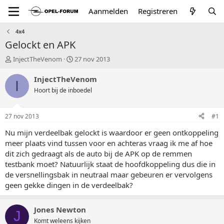
Aanmelden
Registreren
4x4
Gelockt en APK
T
S
InjectTheVenom
27 nov 2013
o
t
p
a
InjectTheVenom
I
i
r
Hoort bij de inboedel
c
t
s
d
t
a
27 nov 2013
#1
a
t
r
u
Nu mijn verdeelbak gelockt is waardoor er geen ontkoppeling
t
m
meer plaats vind tussen voor en achteras vraag ik me af hoe
e
dit zich gedraagt als de auto bij de APK op de remmen
r
testbank moet? Natuurlijk staat de hoofdkoppeling dus die in
de versnellingsbak in neutraal maar gebeuren er vervolgens
geen gekke dingen in de verdeelbak?
Jones Newton
J
Komt weleens kijken