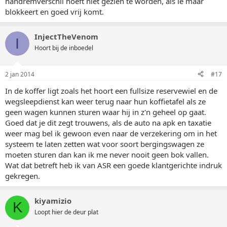
handremverschil hoeft niet gezien te worden, als ie maar
blokkeert en goed vrij komt.
InjectTheVenom
I
Hoort bij de inboedel
2 jan 2014
#17
In de koffer ligt zoals het hoort een fullsize reservewiel en de
wegsleepdienst kan weer terug naar hun koffietafel als ze
geen wagen kunnen sturen waar hij in z'n geheel op gaat.
Goed dat je dit zegt trouwens, als de auto na apk en taxatie
weer mag bel ik gewoon even naar de verzekering om in het
systeem te laten zetten wat voor soort bergingswagen ze
moeten sturen dan kan ik me never nooit geen bok vallen.
Wat dat betreft heb ik van ASR een goede klantgerichte indruk
gekregen.
kiyamizio
K
Loopt hier de deur plat