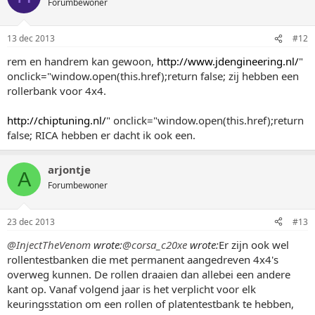
Forumbewoner
13 dec 2013
#12
rem en handrem kan gewoon,
http://www.jdengineering.nl/
"
onclick="window.open(this.href);return false; zij hebben een
rollerbank voor 4x4.
http://chiptuning.nl/
" onclick="window.open(this.href);return
false; RICA hebben er dacht ik ook een.
arjontje
A
Forumbewoner
23 dec 2013
#13
@InjectTheVenom
wrote:
@corsa_c20xe
wrote:
Er zijn ook wel
rollentestbanken die met permanent aangedreven 4x4's
overweg kunnen. De rollen draaien dan allebei een andere
kant op. Vanaf volgend jaar is het verplicht voor elk
keuringsstation om een rollen of platentestbank te hebben,