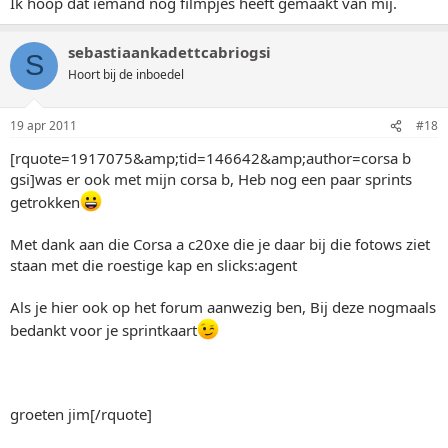
Ik hoop dat iemand nog filmpjes heeft gemaakt van mij.
sebastiaankadettcabriogsi
S
Hoort bij de inboedel
19 apr 2011
#18
[rquote=1917075&amp;tid=146642&amp;author=corsa b
gsi]was er ook met mijn corsa b, Heb nog een paar sprints
getrokken
Met dank aan die Corsa a c20xe die je daar bij die fotows ziet
staan met die roestige kap en slicks:agent
Als je hier ook op het forum aanwezig ben, Bij deze nogmaals
bedankt voor je sprintkaart
groeten jim[/rquote]