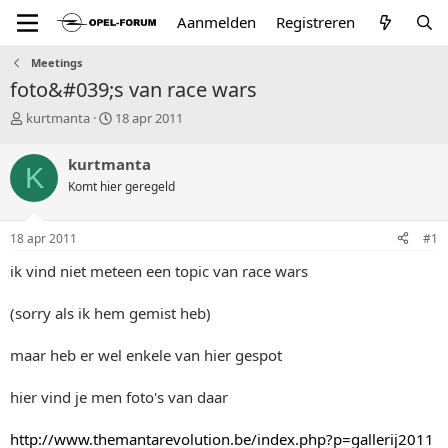
Aanmelden
Registreren
Meetings
foto&#039;s van race wars
T
S
kurtmanta
18 apr 2011
o
t
p
a
kurtmanta
K
i
r
Komt hier geregeld
c
t
s
d
t
a
18 apr 2011
#1
a
t
r
u
ik vind niet meteen een topic van race wars
t
m
e
(sorry als ik hem gemist heb)
r
maar heb er wel enkele van hier gespot
hier vind je men foto's van daar
http://www.themantarevolution.be/index.php?p=gallerij2011