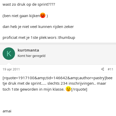
wast zo druk op de sprint????
(ben niet gaan kijken
)
dan heb je niet veel kunnen rijden zeker
proficiat met je 1ste plek:wors :thumbup
kurtmanta
K
Komt hier geregeld
19 apr 2011
#11
[rquote=1917100&amp;tid=146642&amp;author=pastry]bee
tje druk met de sprint..... slechts 234 inschrijvingen.. maar
toch 1ste geworden in mijn klasse.
[/rquote]
amai