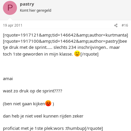
pastry
P
Komt hier geregeld
19 apr 2011
#16
[rquote=1917121&amp;tid=146642&amp;author=kurtmanta]
[rquote=1917100&amp;tid=146642&amp;author=pastry]bee
tje druk met de sprint..... slechts 234 inschrijvingen.. maar
toch 1ste geworden in mijn klasse.
[/rquote]
amai
wast zo druk op de sprint????
(ben niet gaan kijken
)
dan heb je niet veel kunnen rijden zeker
proficiat met je 1ste plek:wors :thumbup[/rquote]