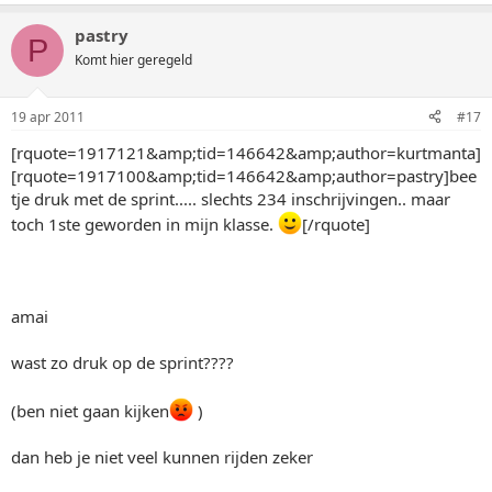
pastry
P
Komt hier geregeld
19 apr 2011
#17
[rquote=1917121&amp;tid=146642&amp;author=kurtmanta]
[rquote=1917100&amp;tid=146642&amp;author=pastry]bee
tje druk met de sprint..... slechts 234 inschrijvingen.. maar
toch 1ste geworden in mijn klasse.
[/rquote]
amai
wast zo druk op de sprint????
(ben niet gaan kijken
)
dan heb je niet veel kunnen rijden zeker