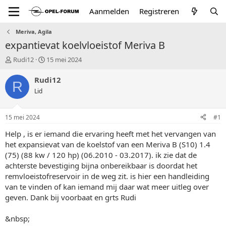
Aanmelden
Registreren
Meriva, Agila
expantievat koelvloeistof Meriva B
T
S
Rudi12
15 mei 2024
o
t
p
a
Rudi12
R
i
r
Lid
c
t
s
d
t
a
15 mei 2024
#1
a
t
r
u
Help , is er iemand die ervaring heeft met het vervangen van
t
m
het expansievat van de koelstof van een Meriva B (S10) 1.4
e
(75) (88 kw / 120 hp) (06.2010 - 03.2017). ik zie dat de
r
achterste bevestiging bijna onbereikbaar is doordat het
remvloeistofreservoir in de weg zit. is hier een handleiding
van te vinden of kan iemand mij daar wat meer uitleg over
geven. Dank bij voorbaat en grts Rudi
&nbsp;