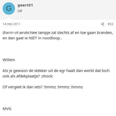
geert01
G
Lid
14 mei 2011
#22
@wim-v6
wrote:
Nee lampje zal slechts af en toe gaan branden,
en dan gaat ie NIET in noodloop..
Willem
Als je gewoon de stekker uit de egr haalt dan werkt dat toch
ook als afdekplaatje? :shock:
Of vergeet ik dan iets? :hmmz :hmmz :hmmz
MVG