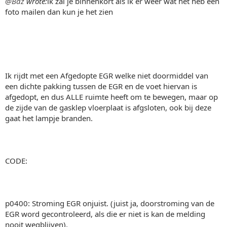
@Baz
wrote:
ik zal je binnenkort als ik er weer wat het heb een
foto mailen dan kun je het zien
Ik rijdt met een Afgedopte EGR welke niet doormiddel van
een dichte pakking tussen de EGR en de voet hiervan is
afgedopt, en dus ALLE ruimte heeft om te bewegen, maar op
de zijde van de gasklep vloerplaat is afgsloten, ook bij deze
gaat het lampje branden.
CODE:
p0400: Stroming EGR onjuist. (juist ja, doorstroming van de
EGR word gecontroleerd, als die er niet is kan de melding
nooit wegblijven).