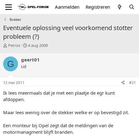
Aanmelden
Registreren
Ecotec
Eventuele oplossing veel voorkomend stotter
probleem (?)
T
S
Petroz
4 aug 2008
o
t
p
a
geert01
G
i
r
Lid
c
t
s
d
t
a
12 mei 2011
#21
a
t
r
u
Ik lees meermaals dat je met een plaatje de egr kunt
t
m
afdoppen.
e
r
Maar lees weinig over de stekker welke er op bevestigd zit.
Een monteur bij Opel zegt dat de meldingen van de
motormanagment blijft branden.