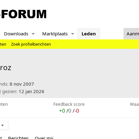
Downloads
Marktplaats
Leden
Aanm
hten
Zoek profielberichten
roz
inds
8 nov 2007
t gezien
12 jan 2026
hten
Feedback score
Waa
+0
/
0
/
-0
t
Berichten
Over mij