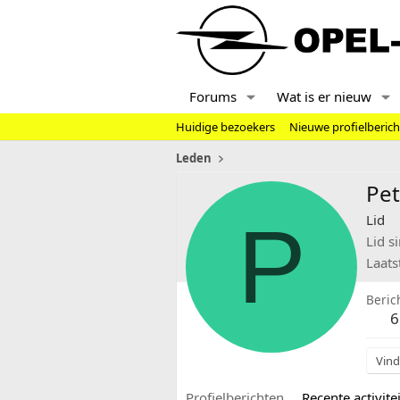
Forums
Wat is er nieuw
Huidige bezoekers
Nieuwe profielberic
Leden
Pet
P
Lid
Lid s
Laats
Beric
6
Vind
Profielberichten
Recente activitei