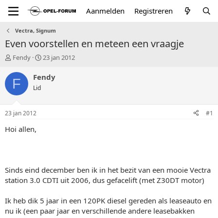
Aanmelden
Registreren
Vectra, Signum
Even voorstellen en meteen een vraagje
T
S
Fendy
23 jan 2012
o
t
p
a
Fendy
F
i
r
Lid
c
t
s
d
t
a
23 jan 2012
#1
a
t
r
u
Hoi allen,
t
m
e
r
Sinds eind december ben ik in het bezit van een mooie Vectra
station 3.0 CDTI uit 2006, dus gefacelift (met Z30DT motor)
Ik heb dik 5 jaar in een 120PK diesel gereden als leaseauto en
nu ik (een paar jaar en verschillende andere leasebakken