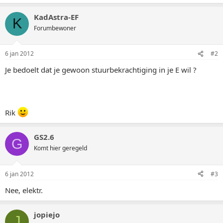
KadAstra-EF
K
Forumbewoner
6 jan 2012
#2
Je bedoelt dat je gewoon stuurbekrachtiging in je E wil ?
Rik
GS2.6
G
Komt hier geregeld
6 jan 2012
#3
Nee, elektr.
jopiejo
J