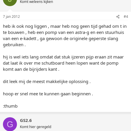
Komt weleens kijken
7 jan 2012
#4
heb ik ook nog liggen , maar heb nog geen tijd gehad om t in
te bouwen , heb een pomp van een astra-g en een stuurhuis
van een e-kadett , ga gewoon de originele geperste slang
gebruiken .
hij is wel iets lang omdat dat stuk ijzeren pijp eraan zit maar
dat laat ik over me schutboard heen lopen want de pomp
komt aan de bijrijders kant .
dit leek mij de meest makkelijke oplossing .
hoop er snel mee te kunnen gaan beginnen .
:thumb
GS2.6
G
Komt hier geregeld