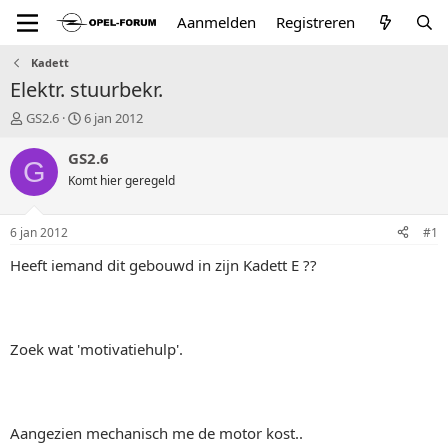
Aanmelden
Registreren
Kadett
Elektr. stuurbekr.
T
S
GS2.6
6 jan 2012
o
t
p
a
GS2.6
G
i
r
Komt hier geregeld
c
t
s
d
t
a
6 jan 2012
#1
a
t
r
u
Heeft iemand dit gebouwd in zijn Kadett E ??
t
m
e
r
Zoek wat 'motivatiehulp'.
Aangezien mechanisch me de motor kost..