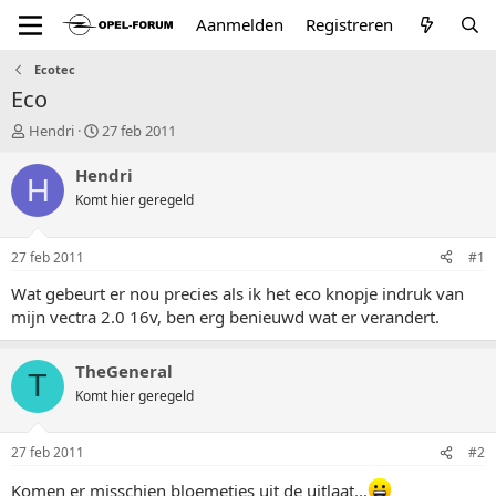
Aanmelden
Registreren
Ecotec
Eco
T
S
Hendri
27 feb 2011
o
t
p
a
Hendri
H
i
r
Komt hier geregeld
c
t
s
d
t
a
27 feb 2011
#1
a
t
r
u
Wat gebeurt er nou precies als ik het eco knopje indruk van
t
m
mijn vectra 2.0 16v, ben erg benieuwd wat er verandert.
e
r
TheGeneral
T
Komt hier geregeld
27 feb 2011
#2
Komen er misschien bloemetjes uit de uitlaat...