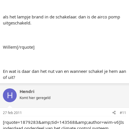
als het lampje brand in de schakelaar. dan is de airco pomp
uitgeschakeld.
Willem[/rquote]
En wat is daar dan het nut van en wanneer schakel je hem aan
of uit?
Hendri
H
Komt hier geregeld
27 feb 2011
#11
[rquote=1879283&amp;tid=143568&amp;author=wim-v6]Is
inderdaad onderdeel van het climate control systeem.