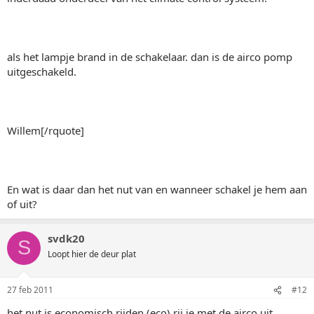
als het lampje brand in de schakelaar. dan is de airco pomp
uitgeschakeld.
Willem[/rquote]
En wat is daar dan het nut van en wanneer schakel je hem aan
of uit?
svdk20
S
Loopt hier de deur plat
27 feb 2011
#12
het nut is economisch rijden (eco) rij je met de airco uit