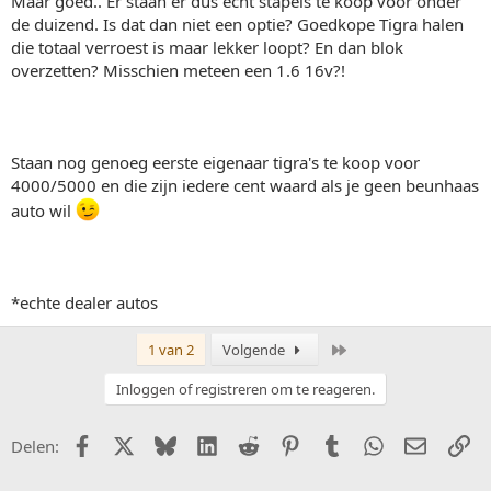
Maar goed.. Er staan er dus echt stapels te koop voor onder
de duizend. Is dat dan niet een optie? Goedkope Tigra halen
die totaal verroest is maar lekker loopt? En dan blok
overzetten? Misschien meteen een 1.6 16v?!
Staan nog genoeg eerste eigenaar tigra's te koop voor
4000/5000 en die zijn iedere cent waard als je geen beunhaas
auto wil
*echte dealer autos
Laatste
1 van 2
Volgende
Inloggen of registreren om te reageren.
Facebook
X (Twitter)
Bluesky
LinkedIn
Reddit
Pinterest
Tumblr
WhatsApp
E-mail
Li
Delen: