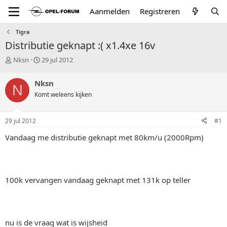
Aanmelden
Registreren
Tigra
Distributie geknapt :( x1.4xe 16v
T
S
Nksn
29 jul 2012
o
t
p
a
Nksn
N
i
r
Komt weleens kijken
c
t
s
d
t
a
29 jul 2012
#1
a
t
r
u
Vandaag me distributie geknapt met 80km/u (2000Rpm)
t
m
e
r
100k vervangen vandaag geknapt met 131k op teller
nu is de vraag wat is wijsheid