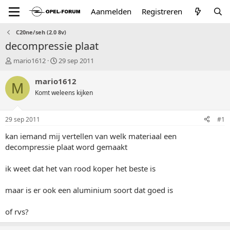
Aanmelden
Registreren
C20ne/seh (2.0 8v)
decompressie plaat
T
S
mario1612
29 sep 2011
o
t
p
a
mario1612
M
i
r
Komt weleens kijken
c
t
s
d
t
a
29 sep 2011
#1
a
t
r
u
kan iemand mij vertellen van welk materiaal een
t
m
decompressie plaat word gemaakt
e
r
ik weet dat het van rood koper het beste is
maar is er ook een aluminium soort dat goed is
of rvs?