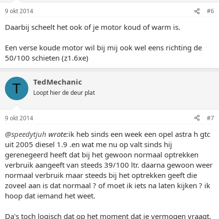
9 okt 2014
#6
Daarbij scheelt het ook of je motor koud of warm is.
Een verse koude motor wil bij mij ook wel eens richting de
50/100 schieten (z1.6xe)
TedMechanic
T
Loopt hier de deur plat
9 okt 2014
#7
@speedytjuh
wrote:
ik heb sinds een week een opel astra h gtc
uit 2005 diesel 1.9 .en wat me nu op valt sinds hij
gerenegeerd heeft dat bij het gewoon normaal optrekken
verbruik aangeeft van steeds 39/100 ltr. daarna gewoon weer
normaal verbruik maar steeds bij het optrekken geeft die
zoveel aan is dat normaal ? of moet ik iets na laten kijken ? ik
hoop dat iemand het weet.
Da's toch logisch dat op het moment dat je vermogen vraagt,