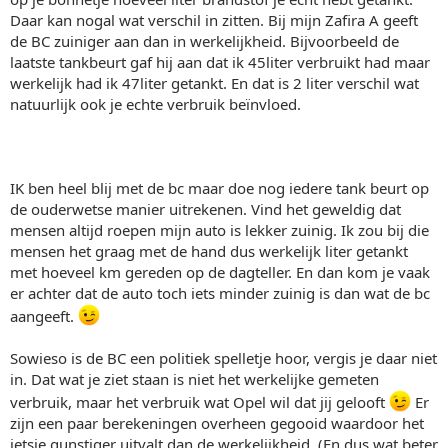
Daar kan nogal wat verschil in zitten. Bij mijn Zafira A geeft
de BC zuiniger aan dan in werkelijkheid. Bijvoorbeeld de
laatste tankbeurt gaf hij aan dat ik 45liter verbruikt had maar
werkelijk had ik 47liter getankt. En dat is 2 liter verschil wat
natuurlijk ook je echte verbruik beïnvloed.
IK ben heel blij met de bc maar doe nog iedere tank beurt op
de ouderwetse manier uitrekenen. Vind het geweldig dat
mensen altijd roepen mijn auto is lekker zuinig. Ik zou bij die
mensen het graag met de hand dus werkelijk liter getankt
met hoeveel km gereden op de dagteller. En dan kom je vaak
er achter dat de auto toch iets minder zuinig is dan wat de bc
aangeeft.
Sowieso is de BC een politiek spelletje hoor, vergis je daar niet
in. Dat wat je ziet staan is niet het werkelijke gemeten
verbruik, maar het verbruik wat Opel wil dat jij gelooft
Er
zijn een paar berekeningen overheen gegooid waardoor het
ietsje gunstiger uitvalt dan de werkelijkheid. (En dus wat beter