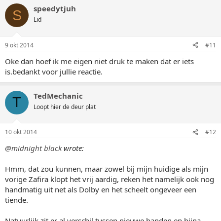
speedytjuh
S
Lid
9 okt 2014
#11
Oke dan hoef ik me eigen niet druk te maken dat er iets
is.bedankt voor jullie reactie.
TedMechanic
T
Loopt hier de deur plat
10 okt 2014
#12
@midnight black
wrote:
Hmm, dat zou kunnen, maar zowel bij mijn huidige als mijn
vorige Zafira klopt het vrij aardig, reken het namelijk ook nog
handmatig uit net als Dolby en het scheelt ongeveer een
tiende.
Natuurlijk zit er al verschil tussen nieuwe banden en bijna