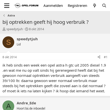
Aanmelden
Registreren
Astra
bij optrekken geeft hij hoog verbruik ?
T
S
speedytjuh
8 okt 2014
o
t
p
a
speedytjuh
S
i
r
Lid
c
t
s
d
t
a
8 okt 2014
#1
a
t
r
u
ik heb sinds een week een opel astra h gtc uit 2005 diesel 1.9
t
m
.en wat me nu op valt sinds hij gerenegeerd heeft dat bij het
e
gewoon normaal optrekken verbruik aangeeft van steeds
r
39/100 ltr. daarna gewoon weer normaal verbruik maar
steeds bij het optrekken geeft die zoveel aan is dat normaal ?
of moet ik iets na laten kijken ? ik hoop dat iemand het weet.
Andre_Ede
A
Hoort bij de inboedel