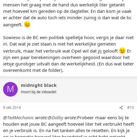
mensen het graag met de hand dus werkelijk liter getankt
met hoeveel km gereden op de dagteller. En dan kom je vaak
er achter dat de auto toch iets minder zuinig is dan wat de bc
aangeeft.
Sowieso is de BC een politiek spelletje hoor, vergis je daar niet
in. Dat wat je ziet staan is niet het werkelijke gemeten
verbruik, maar het verbruik wat Opel wil dat jij gelooft
Er
zijn een paar berekeningen overheen gegooid waardoor het
ietsje gunstiger uitvalt dan de werkelijkheid. (En dus wat beter
overeenkomt met de folder).
midnight black
M
Hoort bij de inboedel
9 okt 2014
#10
@TedMechanic
wrote:
@Dolby
wrote:
Probeer maar eens bij te
houden wat jouw BC aangeeft hoeveel liter het verbruikt heeft
en je verbruik is. En na het tanken alles te resetten. En kijk je
op je bonnetje hoeveel liter brandstof je echt hebt getankt.