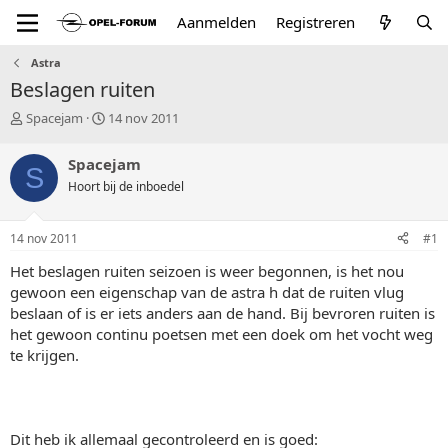
Aanmelden
Registreren
Astra
Beslagen ruiten
T
S
Spacejam
14 nov 2011
o
t
p
a
Spacejam
S
i
r
Hoort bij de inboedel
c
t
s
d
t
a
14 nov 2011
#1
a
t
r
u
Het beslagen ruiten seizoen is weer begonnen, is het nou
t
m
gewoon een eigenschap van de astra h dat de ruiten vlug
e
beslaan of is er iets anders aan de hand. Bij bevroren ruiten is
r
het gewoon continu poetsen met een doek om het vocht weg
te krijgen.
Dit heb ik allemaal gecontroleerd en is goed: