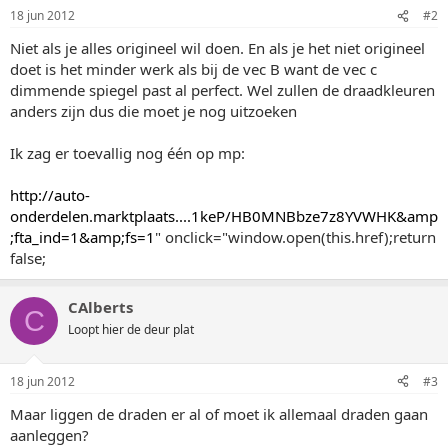
18 jun 2012
#2
Niet als je alles origineel wil doen. En als je het niet origineel
doet is het minder werk als bij de vec B want de vec c
dimmende spiegel past al perfect. Wel zullen de draadkleuren
anders zijn dus die moet je nog uitzoeken
Ik zag er toevallig nog één op mp:
http://auto-
onderdelen.marktplaats....1keP/HB0MNBbze7z8YVWHK&amp
;fta_ind=1&amp;fs=1
" onclick="window.open(this.href);return
false;
CAlberts
C
Loopt hier de deur plat
18 jun 2012
#3
Maar liggen de draden er al of moet ik allemaal draden gaan
aanleggen?