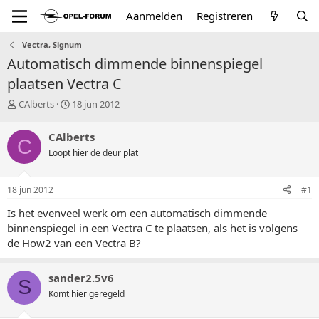
Aanmelden
Registreren
Vectra, Signum
Automatisch dimmende binnenspiegel
plaatsen Vectra C
T
S
CAlberts
18 jun 2012
o
t
p
a
CAlberts
C
i
r
Loopt hier de deur plat
c
t
s
d
t
a
18 jun 2012
#1
a
t
r
u
Is het evenveel werk om een automatisch dimmende
t
m
binnenspiegel in een Vectra C te plaatsen, als het is volgens
e
de How2 van een Vectra B?
r
sander2.5v6
S
Komt hier geregeld