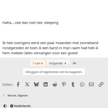
Haha....nee dan niet nee :sleeping
Ik heb overigens eerst een paar maanden met zonneband
rondgereden en toen ik een barst in mijn raam had heb ik
hem meteen laten vervangen voor een goeie!
Laatste
1 van 4
Volgende
Inloggen of registreren om te reageren.
Facebook
X (Twitter)
Bluesky
LinkedIn
Reddit
Pinterest
Tumblr
WhatsApp
E-mail
Li
Delen:
Vectra, Signum
Nederlands