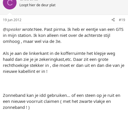
C
Loopt hier de deur plat
19 jun 2012
#19
@speaker
wrote:
Nee. Past pirma. Ik heb er eentje van een GTS
in mijn station. Ik kon alleen niet over de achterste stijl
omhoog , maar wel via de 3e.
Als je aan de linkerkant in de kofferruimte het klepje weg
haald dan zie je je zekeringkast,etc. Daar zit een grote
rechthoekige stekker in , die moet er dan uit en dan die van je
nieuwe kabellint er in !
Zonneband kan je idd gebruiken... of een steen op je ruit en
een nieuwe voorruit claimen ( met het zwarte vlakje en
zonneband ! )