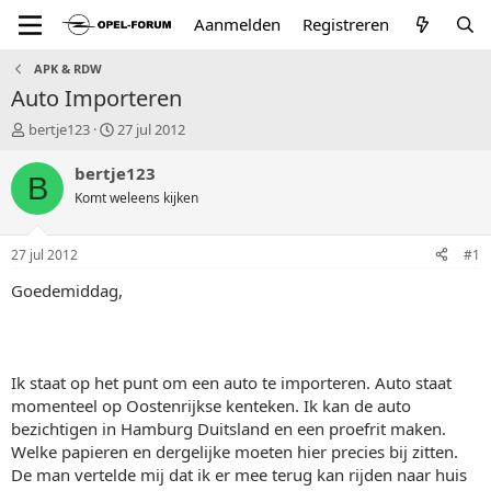
Aanmelden
Registreren
APK & RDW
Auto Importeren
T
S
bertje123
27 jul 2012
o
t
p
a
bertje123
B
i
r
Komt weleens kijken
c
t
s
d
t
a
27 jul 2012
#1
a
t
r
u
Goedemiddag,
t
m
e
r
Ik staat op het punt om een auto te importeren. Auto staat
momenteel op Oostenrijkse kenteken. Ik kan de auto
bezichtigen in Hamburg Duitsland en een proefrit maken.
Welke papieren en dergelijke moeten hier precies bij zitten.
De man vertelde mij dat ik er mee terug kan rijden naar huis