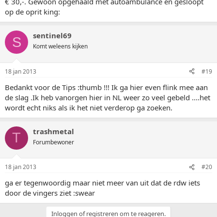
€ 30,-. Gewoon opgehaald met autoambulance en gesloopt
op de oprit king:
sentinel69
S
Komt weleens kijken
18 jan 2013
#19
Bedankt voor de Tips :thumb !!! Ik ga hier even flink mee aan
de slag .Ik heb vanorgen hier in NL weer zo veel gebeld ....het
wordt echt niks als ik het niet verderop ga zoeken.
trashmetal
T
Forumbewoner
18 jan 2013
#20
ga er tegenwoordig maar niet meer van uit dat de rdw iets
door de vingers ziet :swear
Inloggen of registreren om te reageren.