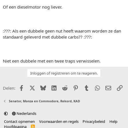
Of een dieselmotor nog liever.
:???: Als een dubbele geen nut heeft waarom worden ze dan
standaard geleverd met dubbele carbs?? :???:
Niet een dubbele met een twee traps verwisselen.
Inloggen of registreren om te reageren.
Facebook
X (Twitter)
Bluesky
LinkedIn
Reddit
Pinterest
Tumblr
WhatsApp
E-mail
Li
Delen:
Senator, Monza en Commodore, Rekord, KAD
Nederlands
Contact opnemen
Voorwaarden en regels
Privacybeleid
Help
Hoofdpagina
R