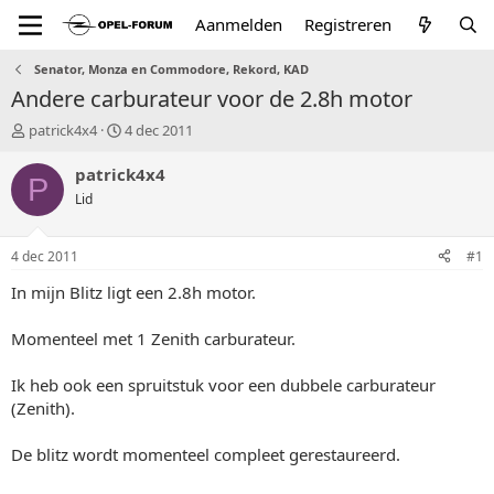
Aanmelden
Registreren
Senator, Monza en Commodore, Rekord, KAD
Andere carburateur voor de 2.8h motor
T
S
patrick4x4
4 dec 2011
o
t
p
a
patrick4x4
P
i
r
Lid
c
t
s
d
t
a
4 dec 2011
#1
a
t
r
u
In mijn Blitz ligt een 2.8h motor.
t
m
e
Momenteel met 1 Zenith carburateur.
r
Ik heb ook een spruitstuk voor een dubbele carburateur
(Zenith).
De blitz wordt momenteel compleet gerestaureerd.