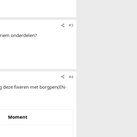
#3
tiriem onderdelen?
#4
ng deze fixeren met borgpen(EN-
Moment