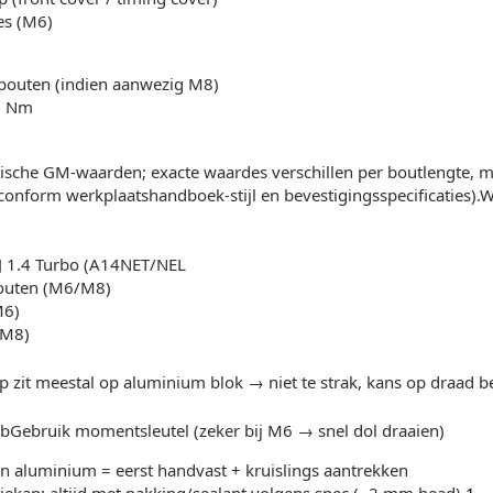
es (M6)
bouten (indien aanwezig M8)
5 Nm
pische GM-waarden; exacte waardes verschillen per boutlengte, maa
conform werkplaatshandboek-stijl en bevestigingsspecificaties)
 J 1.4 Turbo (A14NET/NEL
outen (M6/M8)
M6)
(M8)
zit meestal op aluminium blok → niet te strak, kans op draad b
 bGebruik momentsleutel (zeker bij M6 → snel dol draaien)
in aluminium = eerst handvast + kruislings aantrekken