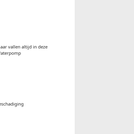
r vallen altijd in deze
.Waterpomp
eschadiging