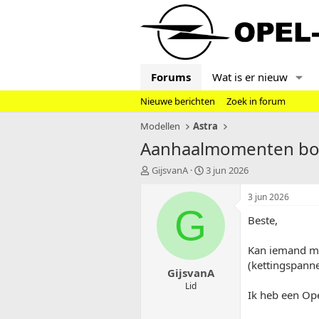
Forums
Wat is er nieuw
Nieuwe berichten
Zoek in forum
Modellen
Astra
Aanhaalmomenten boute
T
S
GijsvanA
3 jun 2026
o
t
p
a
3 jun 2026
i
r
G
Beste,
c
t
s
d
t
a
Kan iemand mij
a
t
(kettingspanne
GijsvanA
r
u
t
m
Lid
Ik heb een Ope
e
r