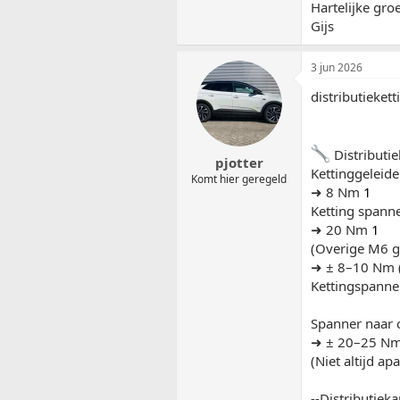
Hartelijke groe
Gijs
3 jun 2026
distributiekett
Distributie
pjotter
Kettinggeleide
Komt hier geregeld
➜ 8 Nm
1
Ketting spanne
➜ 20 Nm
1
(Overige M6 ge
➜ ± 8–10 Nm 
Kettingspanner
Spanner naar c
➜ ± 20–25 Nm 
(Niet altijd a
--Distributieka