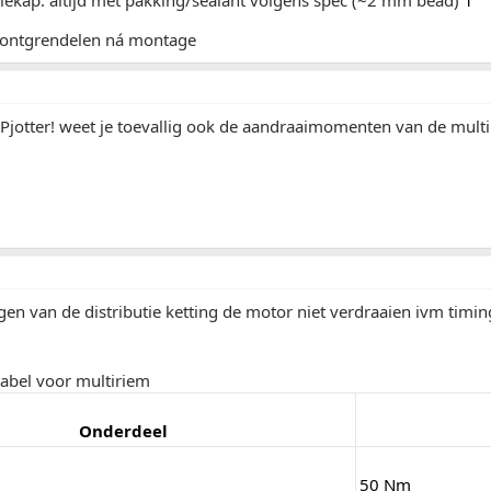
tiekap: altijd met pakking/sealant volgens spec (~2 mm bead)
1
d ontgrendelen ná montage
 Pjotter! weet je toevallig ook de aandraaimomenten van de mul
gen van de distributie ketting de motor niet verdraaien ivm timi
tabel voor multiriem
Onderdeel
50 Nm