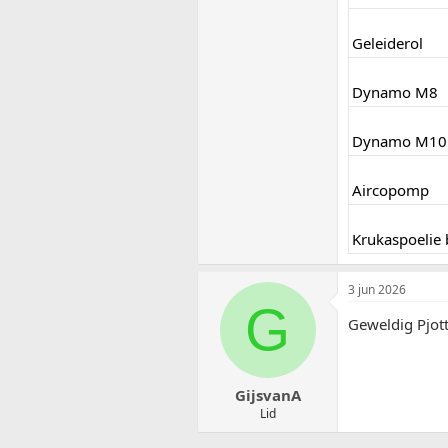
Geleiderol
Dynamo M8
Dynamo M10
Aircopomp
Krukaspoelie 
3 jun 2026
G
Geweldig Pjott
GijsvanA
Lid