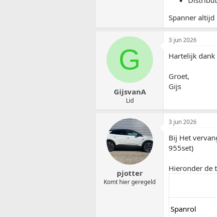
Distribu
Spanner altij
3 jun 2026
G
Hartelijk dank
Groet,
Gijs
GijsvanA
Lid
3 jun 2026
Bij Het vervan
955set)
Hieronder de 
pjotter
Komt hier geregeld
Spanrol