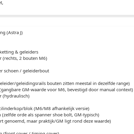
t,
ing (Astra J)
ketting & geleiders
r (rechts, 2 bouten M6)
r schoen / geleiderbout
leider/geleidingsrails bouten zitten meestal in dezelfde range)
(gangbare GM-waarde voor M6, bevestigd door manual context
 (hydraulisch)
ilinderkop/blok (M6/M8 afhankelijk versie)
(zelfde orde als spanner shoe bolt, GM-typisch)
part genoemd, maar praktijk/GM ligt rond deze waarde)
p (front cover / timing cover)