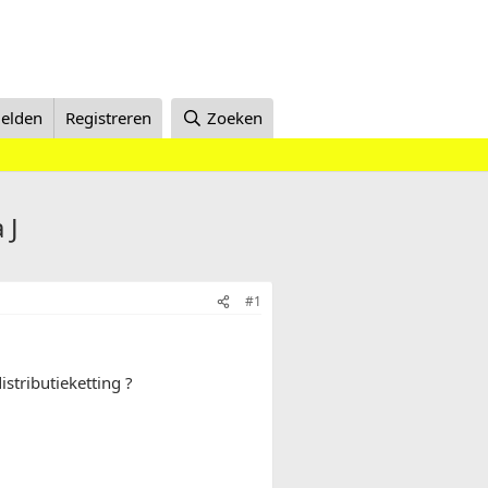
elden
Registreren
Zoeken
 J
#1
stributieketting ?