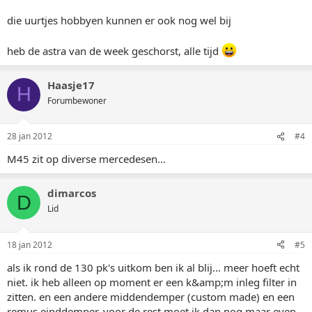
die uurtjes hobbyen kunnen er ook nog wel bij
heb de astra van de week geschorst, alle tijd
Haasje17
H
Forumbewoner
28 jan 2012
#4
M45 zit op diverse mercedesen...
dimarcos
D
Lid
18 jan 2012
#5
als ik rond de 130 pk's uitkom ben ik al blij... meer hoeft echt
niet. ik heb alleen op moment er een k&amp;m inleg filter in
zitten. en een andere middendemper (custom made) en een
remus einddemper. voor de rest moet ik dan nog maar even