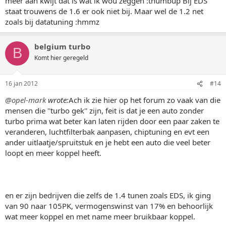
meer aan kwijt dat is wat ik wou zeggen :thumbup Bij EDS
staat trouwens de 1.6 er ook niet bij. Maar wel de 1.2 net
zoals bij datatuning :hmmz
belgium turbo
B
Komt hier geregeld
16 jan 2012
#14
@opel-mark
wrote:
Ach ik zie hier op het forum zo vaak van die
mensen die ''turbo gek'' zijn, feit is dat je een auto zonder
turbo prima wat beter kan laten rijden door een paar zaken te
veranderen, luchtfilterbak aanpasen, chiptuning en evt een
ander uitlaatje/spruitstuk en je hebt een auto die veel beter
loopt en meer koppel heeft.
en er zijn bedrijven die zelfs de 1.4 tunen zoals EDS, ik ging
van 90 naar 105PK, vermogenswinst van 17% en behoorlijk
wat meer koppel en met name meer bruikbaar koppel.