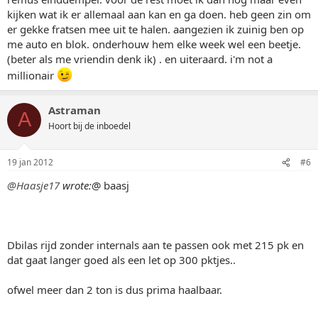
kijken wat ik er allemaal aan kan en ga doen. heb geen zin om
er gekke fratsen mee uit te halen. aangezien ik zuinig ben op
me auto en blok. onderhouw hem elke week wel een beetje.
(beter als me vriendin denk ik) . en uiteraard. i'm not a
millionair
Astraman
A
Hoort bij de inboedel
19 jan 2012
#6
@Haasje17
wrote:
@ baasj
Dbilas rijd zonder internals aan te passen ook met 215 pk en
dat gaat langer goed als een let op 300 pktjes..
ofwel meer dan 2 ton is dus prima haalbaar.