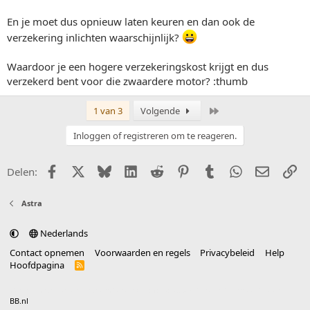
En je moet dus opnieuw laten keuren en dan ook de
verzekering inlichten waarschijnlijk?
Waardoor je een hogere verzekeringskost krijgt en dus
verzekerd bent voor die zwaardere motor? :thumb
Laatste
1 van 3
Volgende
Inloggen of registreren om te reageren.
Facebook
X (Twitter)
Bluesky
LinkedIn
Reddit
Pinterest
Tumblr
WhatsApp
E-mail
Li
Delen:
Astra
Nederlands
Contact opnemen
Voorwaarden en regels
Privacybeleid
Help
Hoofdpagina
R
S
S
®
Community platform by XenForo
© 2010-2025 XenForo Ltd.
vertaald door
BB.nl