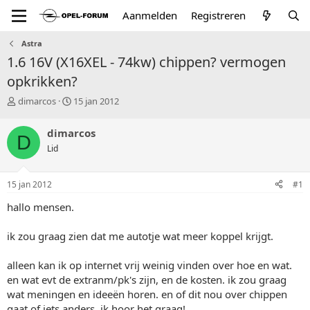
Aanmelden
Registreren
Astra
1.6 16V (X16XEL - 74kw) chippen? vermogen
opkrikken?
T
S
dimarcos
15 jan 2012
o
t
p
a
dimarcos
D
i
r
Lid
c
t
s
d
t
a
15 jan 2012
#1
a
t
r
u
hallo mensen.
t
m
e
ik zou graag zien dat me autotje wat meer koppel krijgt.
r
alleen kan ik op internet vrij weinig vinden over hoe en wat.
en wat evt de extranm/pk's zijn, en de kosten. ik zou graag
wat meningen en ideeën horen. en of dit nou over chippen
gaat of iets anders. ik hoor het graag!