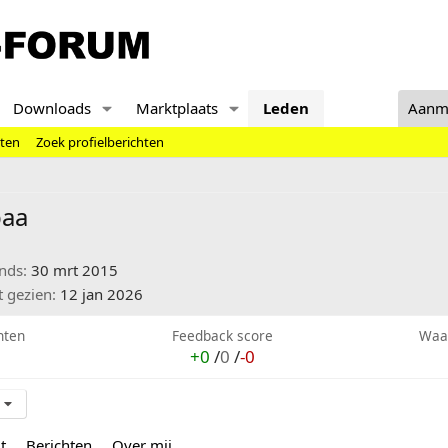
Downloads
Marktplaats
Leden
Aanm
hten
Zoek profielberichten
baa
inds
30 mrt 2015
t gezien
12 jan 2026
hten
Feedback score
Waa
+0
/
0
/
-0
t
Berichten
Over mij