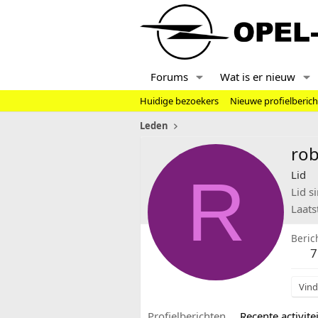
Forums
Wat is er nieuw
Huidige bezoekers
Nieuwe profielberic
Leden
ro
R
Lid
Lid s
Laats
Beric
7
Vind
Profielberichten
Recente activitei