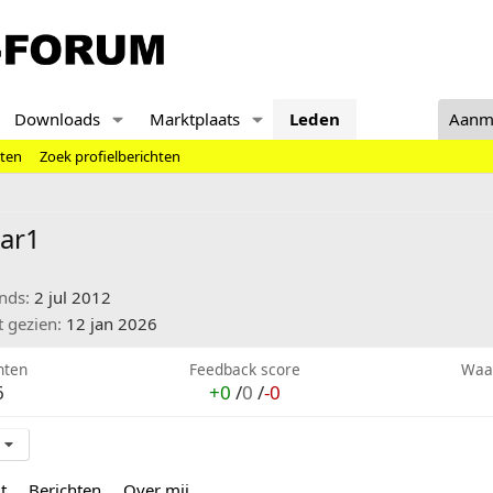
Downloads
Marktplaats
Leden
Aanm
hten
Zoek profielberichten
ar1
inds
2 jul 2012
t gezien
12 jan 2026
hten
Feedback score
Waa
6
+0
/
0
/
-0
t
Berichten
Over mij