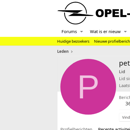
Forums
Wat is er nieuw
Huidige bezoekers
Nieuwe profielberic
Leden
pet
P
Lid
Lid s
Laats
Beric
3
Vind
Profielberichten
Recente activitei