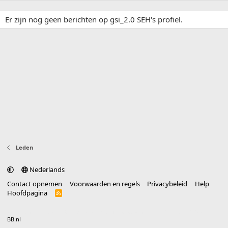
Er zijn nog geen berichten op gsi_2.0 SEH's profiel.
Leden
Nederlands
Contact opnemen
Voorwaarden en regels
Privacybeleid
Help
Hoofdpagina
R
S
S
®
Community platform by XenForo
© 2010-2025 XenForo Ltd.
vertaald door
BB.nl