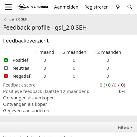
Aanmelden
Registreren
gsi_2.0 SEH
Feedback profile - gsi_2.0 SEH
Feedbackoverzicht
1 maand
6 maanden
12 maanden
Positief
0
0
0
Neutraal
0
0
0
Negatief
0
0
0
Feedback score
0 (
+0
/
0
/
-0
)
Positieve feedback (laatste 12 maanden)
0%
Ontvangen als verkoper
Ontvangen als koper
Gegeven aan anderen
Filters