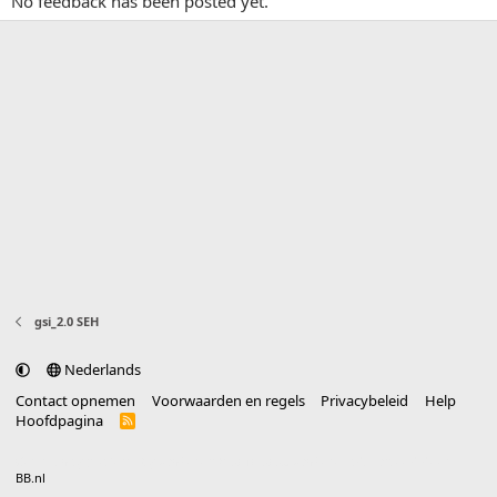
No feedback has been posted yet.
gsi_2.0 SEH
Nederlands
Contact opnemen
Voorwaarden en regels
Privacybeleid
Help
Hoofdpagina
R
S
S
®
Community platform by XenForo
© 2010-2025 XenForo Ltd.
vertaald door
BB.nl