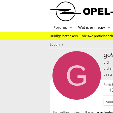
Forums
Wat is er nieuw
Huidige bezoekers
Nieuwe profielberic
Leden
go
G
Lid
Lid s
Laats
Beric
1
Vind
Profielberichten
Recente activitei