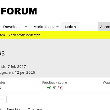
Downloads
Marktplaats
Leden
Aanm
hten
Zoek profielberichten
93
inds
7 feb 2017
t gezien
12 jan 2026
hten
Feedback score
Waa
5
+0
/
0
/
-0
t
Berichten
Over mij