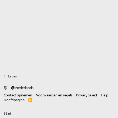
Leden
Nederlands
Contact opnemen
Voorwaarden en regels
Privacybeleid
Help
Hoofdpagina
R
S
S
®
Community platform by XenForo
© 2010-2025 XenForo Ltd.
vertaald door
BB.nl