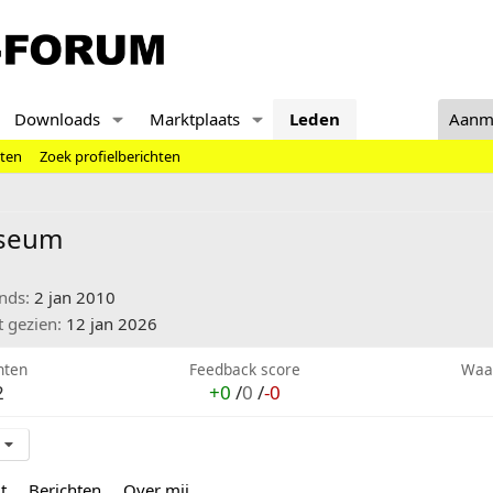
Downloads
Marktplaats
Leden
Aanm
hten
Zoek profielberichten
yseum
inds
2 jan 2010
t gezien
12 jan 2026
hten
Feedback score
Waa
2
+0
/
0
/
-0
t
Berichten
Over mij