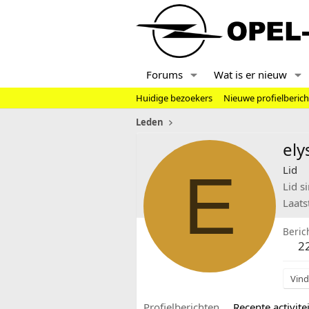
Forums
Wat is er nieuw
Huidige bezoekers
Nieuwe profielberic
Leden
el
E
Lid
Lid s
Laats
Beric
2
Vind
Profielberichten
Recente activitei