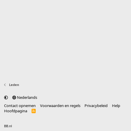
Leden
Nederlands
Contact opnemen
Voorwaarden en regels
Privacybeleid
Help
Hoofdpagina
R
S
S
®
Community platform by XenForo
© 2010-2025 XenForo Ltd.
vertaald door
BB.nl