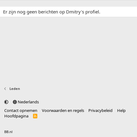
Er zijn nog geen berichten op Dmitry's profiel.
Leden
Nederlands
Contact opnemen
Voorwaarden en regels
Privacybeleid
Help
Hoofdpagina
R
S
S
®
Community platform by XenForo
© 2010-2025 XenForo Ltd.
vertaald door
BB.nl