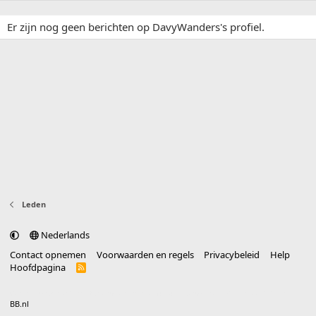
Er zijn nog geen berichten op DavyWanders's profiel.
Leden
Nederlands
Contact opnemen
Voorwaarden en regels
Privacybeleid
Help
Hoofdpagina
R
S
S
®
Community platform by XenForo
© 2010-2025 XenForo Ltd.
vertaald door
BB.nl