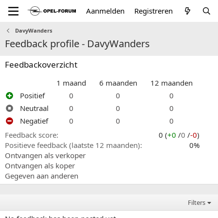
Aanmelden
Registreren
DavyWanders
Feedback profile - DavyWanders
Feedbackoverzicht
1 maand
6 maanden
12 maanden
Positief
0
0
0
Neutraal
0
0
0
Negatief
0
0
0
Feedback score
0 (
+0
/
0
/
-0
)
Positieve feedback (laatste 12 maanden)
0%
Ontvangen als verkoper
Ontvangen als koper
Gegeven aan anderen
Filters