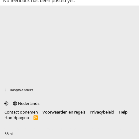
No feedback has been posted yet.
DavyWanders
Nederlands
Contact opnemen
Voorwaarden en regels
Privacybeleid
Help
Hoofdpagina
R
S
S
®
Community platform by XenForo
© 2010-2025 XenForo Ltd.
vertaald door
BB.nl