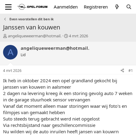
Aanmelden
Registreren
Even voorstellen dit ben ik
Janssen van kouwen
T
S
angeliqueweerman@hotmail.
4 mrt 2026
o
t
p
a
angeliqueweerman@hotmail.
A
i
r
Lid
c
t
s
d
t
a
4 mrt 2026
#1
a
t
r
u
Ik heb in oktober 2024 een opel grandland gekocht bij
t
m
janssen van kouwen in aalsmeer
e
2 dagen na levering kreeg ik een storing gevolg auto 7 weken
r
in de garage stuurhoek sensor vervangen
Vanaf dat moment alleen maar storingen waar wij foto's en
filmpjes van gemaakt hebben
Suto steeds terug gebracht werd niet opgelost
Via rechtsbijstand naar geschillencommissie
Nu wilden wij de auto inruilen heeft jansen van kouwrn