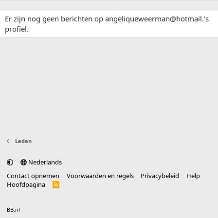
Er zijn nog geen berichten op angeliqueweerman@hotmail.'s
profiel.
Leden
Nederlands
Contact opnemen
Voorwaarden en regels
Privacybeleid
Help
Hoofdpagina
R
S
S
®
Community platform by XenForo
© 2010-2025 XenForo Ltd.
vertaald door
BB.nl