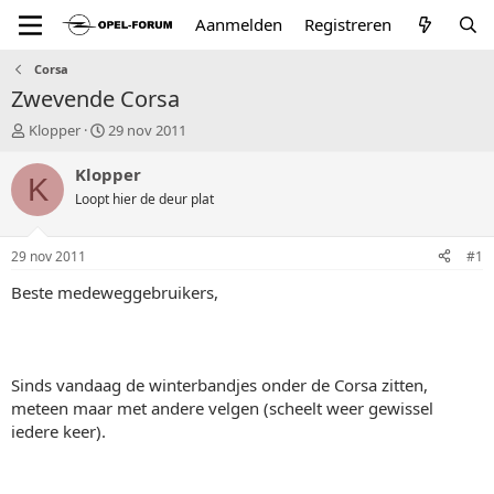
Aanmelden
Registreren
Corsa
Zwevende Corsa
T
S
Klopper
29 nov 2011
o
t
p
a
Klopper
K
i
r
Loopt hier de deur plat
c
t
s
d
t
a
29 nov 2011
#1
a
t
r
u
Beste medeweggebruikers,
t
m
e
r
Sinds vandaag de winterbandjes onder de Corsa zitten,
meteen maar met andere velgen (scheelt weer gewissel
iedere keer).