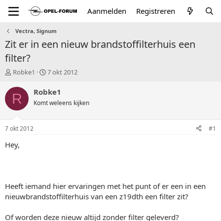
Aanmelden
Registreren
Vectra, Signum
Zit er in een nieuw brandstoffilterhuis een
filter?
T
S
Robke1
7 okt 2012
o
t
p
a
Robke1
R
i
r
Komt weleens kijken
c
t
s
d
t
a
7 okt 2012
#1
a
t
r
u
Hey,
t
m
e
r
Heeft iemand hier ervaringen met het punt of er een in een
nieuwbrandstoffilterhuis van een z19dth een filter zit?
Of worden deze nieuw altijd zonder filter geleverd?