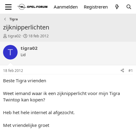
Aanmelden
Registreren
Tigra
zijknipperlichten
T
S
tigra02
18 feb 2012
o
t
p
a
tigra02
T
i
r
Lid
c
t
s
d
t
a
18 feb 2012
#1
a
t
r
u
Beste Tigra vrienden
t
m
e
Weet iemand waar ik een zijknipperlicht voor mijn Tigra
r
Twintop kan kopen?
Heb het hele internet al afgezocht.
Met vriendelijke groet