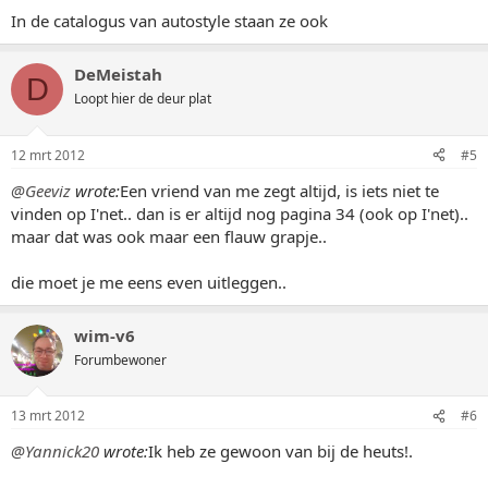
In de catalogus van autostyle staan ze ook
DeMeistah
D
Loopt hier de deur plat
12 mrt 2012
#5
@Geeviz
wrote:
Een vriend van me zegt altijd, is iets niet te
vinden op I'net.. dan is er altijd nog pagina 34 (ook op I'net)..
maar dat was ook maar een flauw grapje..
die moet je me eens even uitleggen..
wim-v6
Forumbewoner
13 mrt 2012
#6
@Yannick20
wrote:
Ik heb ze gewoon van bij de heuts!.