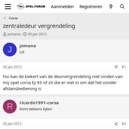
Aanmelden
Registreren
Corsa
zentraledeur vergrendeling
T
S
jomana
30 jan 2012
o
t
p
a
jomana
J
i
r
Lid
c
t
s
d
t
a
30 jan 2012
#1
a
t
r
u
hoi kan de kiekert van de deurvergrendeling niet vinden van
t
m
mij opel corsa bj 95 of zit die er niet in om dat het zonder
e
afstansbediening is
r
ricardo1991-corsa
R
Komt weleens kijken
30 jan 2012
#2