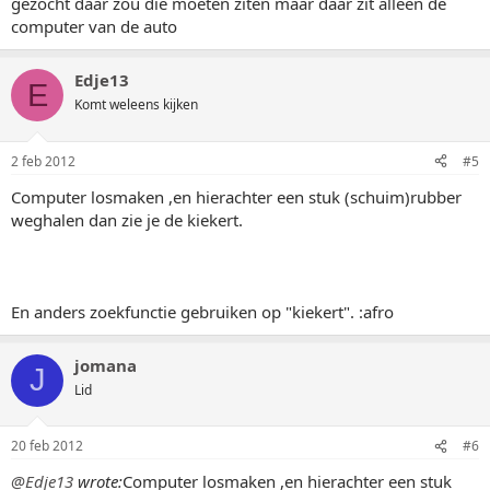
gezocht daar zou die moeten ziten maar daar zit alleen de
computer van de auto
Edje13
E
Komt weleens kijken
2 feb 2012
#5
Computer losmaken ,en hierachter een stuk (schuim)rubber
weghalen dan zie je de kiekert.
En anders zoekfunctie gebruiken op "kiekert". :afro
jomana
J
Lid
20 feb 2012
#6
@Edje13
wrote:
Computer losmaken ,en hierachter een stuk