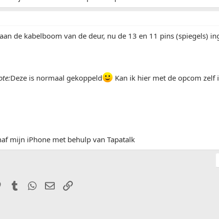
t aan de kabelboom van de deur, nu de 13 en 11 pins (spiegels) 
te:
Deze is normaal gekoppeld
Kan ik hier met de opcom zelf i
af mijn iPhone met behulp van Tapatalk
it
Pinterest
Tumblr
WhatsApp
E-mail
Link