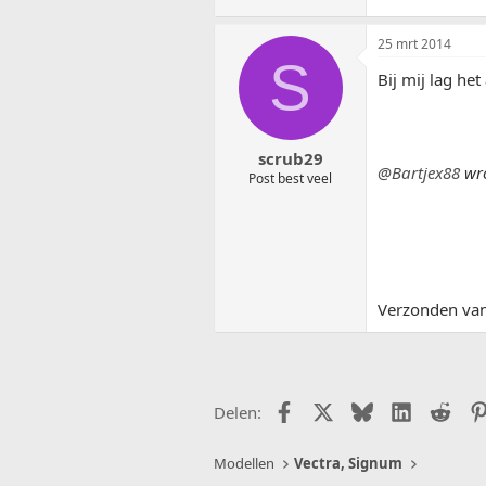
25 mrt 2014
S
Bij mij lag he
scrub29
@Bartjex88
wro
Post best veel
Verzonden van
Facebook
X (Twitter)
Bluesky
LinkedIn
Redd
Delen:
Modellen
Vectra, Signum