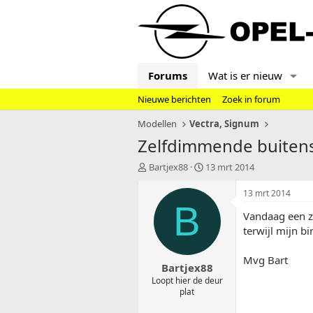
Forums
Wat is er nieuw
Nieuwe berichten
Zoek in forum
Modellen
Vectra, Signum
Zelfdimmende buiten
T
S
Bartjex88
13 mrt 2014
o
t
p
a
13 mrt 2014
i
r
B
Vandaag een ze
c
t
s
d
terwijl mijn b
t
a
a
t
Mvg Bart
Bartjex88
r
u
t
m
Loopt hier de deur
plat
e
r