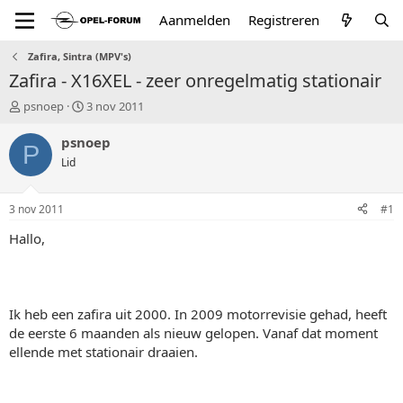
Aanmelden
Registreren
Zafira, Sintra (MPV's)
Zafira - X16XEL - zeer onregelmatig stationair
T
S
psnoep
3 nov 2011
o
t
p
a
psnoep
P
i
r
Lid
c
t
s
d
t
a
3 nov 2011
#1
a
t
r
u
Hallo,
t
m
e
r
Ik heb een zafira uit 2000. In 2009 motorrevisie gehad, heeft
de eerste 6 maanden als nieuw gelopen. Vanaf dat moment
ellende met stationair draaien.