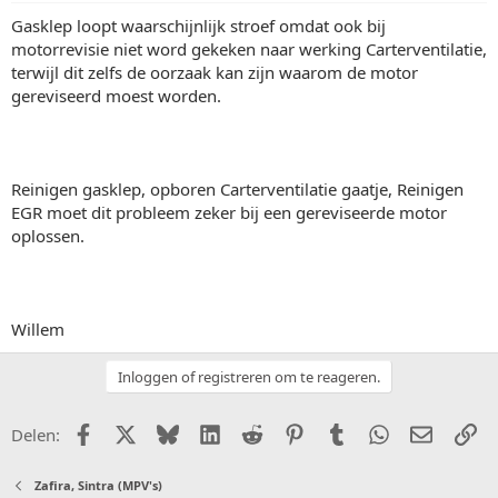
Gasklep loopt waarschijnlijk stroef omdat ook bij
motorrevisie niet word gekeken naar werking Carterventilatie,
terwijl dit zelfs de oorzaak kan zijn waarom de motor
gereviseerd moest worden.
Reinigen gasklep, opboren Carterventilatie gaatje, Reinigen
EGR moet dit probleem zeker bij een gereviseerde motor
oplossen.
Willem
Inloggen of registreren om te reageren.
Facebook
X (Twitter)
Bluesky
LinkedIn
Reddit
Pinterest
Tumblr
WhatsApp
E-mail
Li
Delen:
Zafira, Sintra (MPV's)