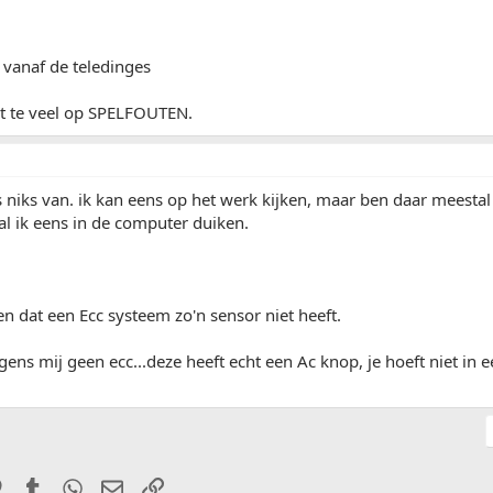
vanaf de teledinges
et te veel op SPELFOUTEN.
s niks van. ik kan eens op het werk kijken, maar ben daar meestal
zal ik eens in de computer duiken.
n dat een Ecc systeem zo'n sensor niet heeft.
gens mij geen ecc...deze heeft echt een Ac knop, je hoeft niet in 
it
Pinterest
Tumblr
WhatsApp
E-mail
Link