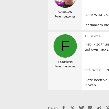
wim-v6
Door WIM-V6, 
Forumbewoner
let daarom ni
15 jun 2014
F
Heb ik zo thui
tijd over heb 
Fearless
Forumbewoner
Heb wel geleze
Deze heeft vol
vinken.
Facebook
X (Twitter)
Bluesky
LinkedIn
Redd
Delen: