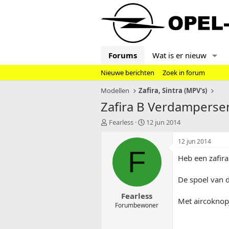
Forums
Wat is er nieuw
Nieuwe berichten
Zoek in forum
Modellen
Zafira, Sintra (MPV's)
Zafira B Verdamperse
T
S
Fearless
12 jun 2014
o
t
p
a
12 jun 2014
i
r
F
Heb een zafira
c
t
s
d
t
a
De spoel van 
a
t
Fearless
r
u
Met aircoknop
t
m
Forumbewoner
e
r