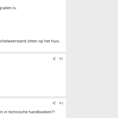
raden is.
achelweerstand zitten op het huis.
#2
#3
alen in technische handboeken??