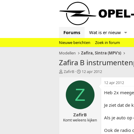
Forums
Wat is er nieuw
Nieuwe berichten
Zoek in forum
Modellen
Zafira, Sintra (MPV's)
Zafira B instrumentenp
T
S
ZafirB
12 apr 2012
o
t
p
a
12 apr 2012
i
r
Z
Heb 2x meegem
c
t
s
d
t
a
Je ziet dat de
a
t
ZafirB
r
u
Als je auto op
t
m
Komt weleens kijken
e
Ook de radio d
r