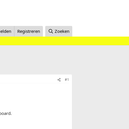
elden
Registreren
Zoeken
#1
board.