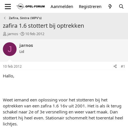
Aanmelden
Registreren
Zafira, Sintra (MPV's)
zafira 1.6 stottert bij optrekken
T
S
jarnos
10 feb 2012
o
t
p
a
jarnos
J
i
r
Lid
c
t
s
d
t
a
10 feb 2012
#1
a
t
r
u
Hallo,
t
m
e
r
Weet iemand een oplossing voor het stotteren bij het
optrekken van een zafira 1.6 16v uit 2001. Het is als ik terug
schakel naar 2e of 3e versnelling en weer vaart maak. Dan
stottert hij heel even. Stationair schommelt het toerental heel
lichtjes.