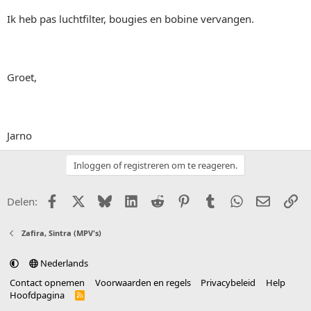
Ik heb pas luchtfilter, bougies en bobine vervangen.
Groet,
Jarno
Inloggen of registreren om te reageren.
Facebook
X (Twitter)
Bluesky
LinkedIn
Reddit
Pinterest
Tumblr
WhatsApp
E-mail
Li
Delen:
Zafira, Sintra (MPV's)
Nederlands
Contact opnemen
Voorwaarden en regels
Privacybeleid
Help
Hoofdpagina
R
S