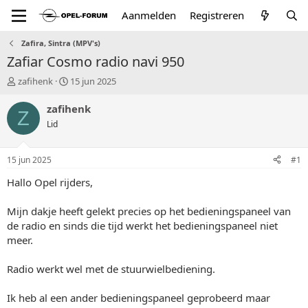
Aanmelden
Registreren
Zafira, Sintra (MPV's)
Zafiar Cosmo radio navi 950
T
S
zafihenk
15 jun 2025
o
t
p
a
zafihenk
Z
i
r
Lid
c
t
s
d
t
a
15 jun 2025
#1
a
t
r
u
Hallo Opel rijders,
t
m
e
Mijn dakje heeft gelekt precies op het bedieningspaneel van
r
de radio en sinds die tijd werkt het bedieningspaneel niet
meer.
Radio werkt wel met de stuurwielbediening.
Ik heb al een ander bedieningspaneel geprobeerd maar