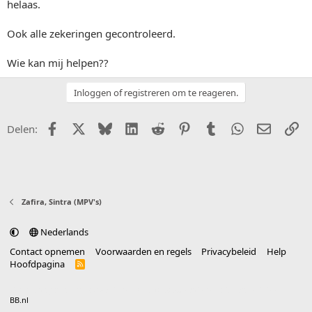
helaas.
Ook alle zekeringen gecontroleerd.
Wie kan mij helpen??
Inloggen of registreren om te reageren.
Facebook
X (Twitter)
Bluesky
LinkedIn
Reddit
Pinterest
Tumblr
WhatsApp
E-mail
Li
Delen:
Zafira, Sintra (MPV's)
Nederlands
Contact opnemen
Voorwaarden en regels
Privacybeleid
Help
Hoofdpagina
R
S
S
®
Community platform by XenForo
© 2010-2025 XenForo Ltd.
vertaald door
BB.nl