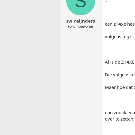
S
sw_reijnders
een z14xe hee
Forumbewoner
volgens mij is
Al is de Z14XE
Die volgens mi
Maar hoe dat z
dan zou ik eer
over te zetten.