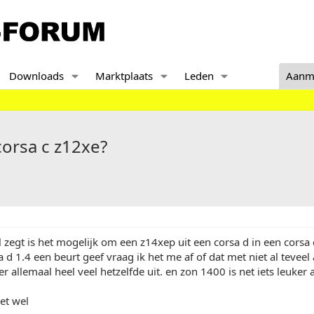
Downloads
Marktplaats
Leden
Aanm
corsa c z12xe?
 al zegt is het mogelijk om een z14xep uit een corsa d in een corsa
sa d 1.4 een beurt geef vraag ik het me af of dat met niet al tevee
er allemaal heel veel hetzelfde uit. en zon 1400 is net iets leuker 
et wel