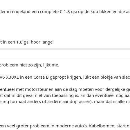
der in engeland een complete C 1.8 gsi op de kop tikken en die a
t in een 1.8 gsi hoor :angel
probleem niet zo zijn, lijkt me.
 V6 X30XE in een Corsa B gepropt krijgen, lukt een blokje van s
ventueel met motorsteunen aan de slag moeten voor dergelijke ge
 dat in dit geval niet van toepassing is. En dan eventueel nog a
eling formaat anders of andere aandrijf assen), maar dat is allemaa
 een veel groter probleem in moderne auto's. Kabelbomen, start 