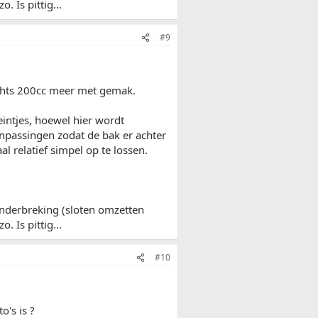
 Is pittig...
#9
lechts 200cc meer met gemak.
intjes, hoewel hier wordt
anpassingen zodat de bak er achter
l relatief simpel op te lossen.
onderbreking (sloten omzetten
 Is pittig...
#10
o's is ?