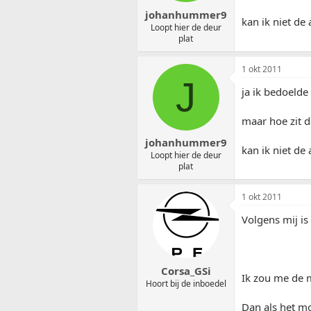
johanhummer9
kan ik niet de
Loopt hier de deur
plat
1 okt 2011
J
ja ik bedoelde
maar hoe zit d
johanhummer9
kan ik niet de
Loopt hier de deur
plat
1 okt 2011
Volgens mij is
Corsa_GSi
Ik zou me de m
Hoort bij de inboedel
Dan als het m