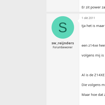
Er zit power za
1 okt 2011
S
tja het is maar
sw_reijnders
een z14xe hee
Forumbewoner
volgens mij is
Al is de Z14XE
Die volgens mi
Maar hoe dat z