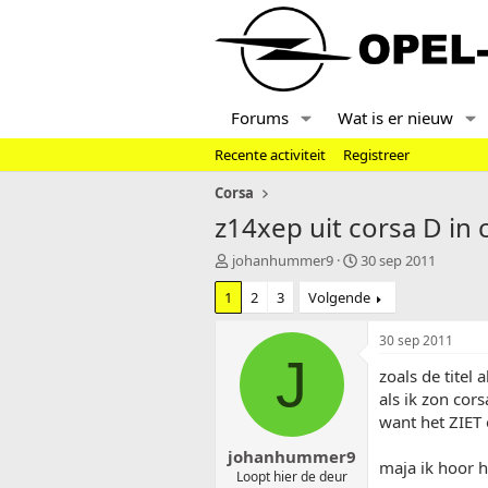
Forums
Wat is er nieuw
Recente activiteit
Registreer
Corsa
z14xep uit corsa D in 
T
S
johanhummer9
30 sep 2011
o
t
1
2
3
Volgende
p
a
i
r
c
t
30 sep 2011
s
d
J
zoals de titel
t
a
a
t
als ik zon cor
r
u
want het ZIET 
t
m
johanhummer9
e
maja ik hoor h
r
Loopt hier de deur