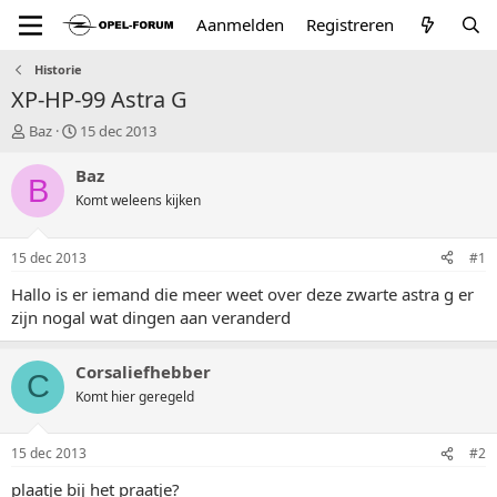
Aanmelden
Registreren
Historie
XP-HP-99 Astra G
T
S
Baz
15 dec 2013
o
t
p
a
Baz
B
i
r
Komt weleens kijken
c
t
s
d
t
a
15 dec 2013
#1
a
t
r
u
Hallo is er iemand die meer weet over deze zwarte astra g er
t
m
zijn nogal wat dingen aan veranderd
e
r
Corsaliefhebber
C
Komt hier geregeld
15 dec 2013
#2
plaatje bij het praatje?