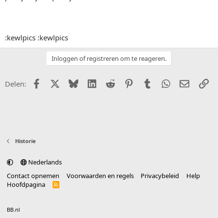
:kewlpics :kewlpics
Inloggen of registreren om te reageren.
Facebook
X (Twitter)
Bluesky
LinkedIn
Reddit
Pinterest
Tumblr
WhatsApp
E-mail
Li
Delen:
Historie
Nederlands
Contact opnemen
Voorwaarden en regels
Privacybeleid
Help
Hoofdpagina
R
S
S
®
Community platform by XenForo
© 2010-2025 XenForo Ltd.
vertaald door
BB.nl