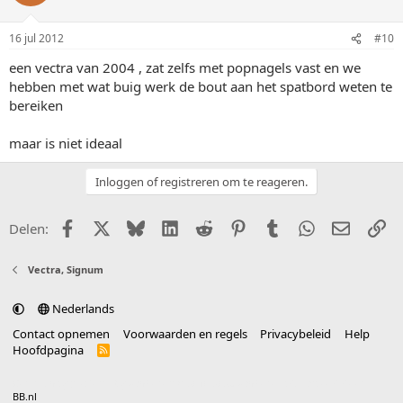
16 jul 2012
#10
een vectra van 2004 , zat zelfs met popnagels vast en we
hebben met wat buig werk de bout aan het spatbord weten te
bereiken
maar is niet ideaal
Inloggen of registreren om te reageren.
Facebook
X (Twitter)
Bluesky
LinkedIn
Reddit
Pinterest
Tumblr
WhatsApp
E-mail
Li
Delen:
Vectra, Signum
Nederlands
Contact opnemen
Voorwaarden en regels
Privacybeleid
Help
Hoofdpagina
R
S
S
®
Community platform by XenForo
© 2010-2025 XenForo Ltd.
vertaald door
BB.nl