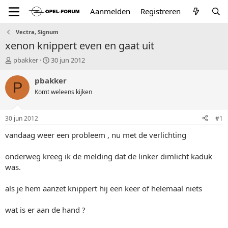
Aanmelden
Registreren
Vectra, Signum
xenon knippert even en gaat uit
T
S
pbakker
30 jun 2012
o
t
p
a
pbakker
P
i
r
Komt weleens kijken
c
t
s
d
t
a
30 jun 2012
#1
a
t
r
u
vandaag weer een probleem , nu met de verlichting
t
m
e
onderweg kreeg ik de melding dat de linker dimlicht kaduk
r
was.
als je hem aanzet knippert hij een keer of helemaal niets
wat is er aan de hand ?