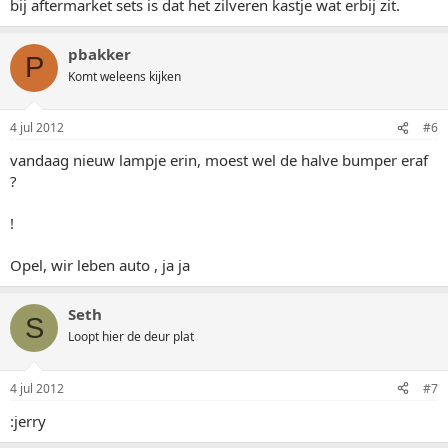
bij aftermarket sets is dat het zilveren kastje wat erbij zit.
pbakker
P
Komt weleens kijken
4 jul 2012
#6
vandaag nieuw lampje erin, moest wel de halve bumper eraf
?
!
Opel, wir leben auto , ja ja
Seth
S
Loopt hier de deur plat
4 jul 2012
#7
:jerry