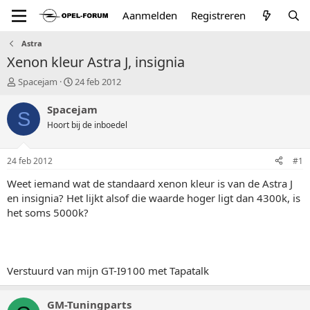
Aanmelden
Registreren
Astra
Xenon kleur Astra J, insignia
T
S
Spacejam
24 feb 2012
o
t
p
a
Spacejam
S
i
r
Hoort bij de inboedel
c
t
s
d
t
a
24 feb 2012
#1
a
t
r
u
Weet iemand wat de standaard xenon kleur is van de Astra J
t
m
en insignia? Het lijkt alsof die waarde hoger ligt dan 4300k, is
e
het soms 5000k?
r
Verstuurd van mijn GT-I9100 met Tapatalk
GM-Tuningparts