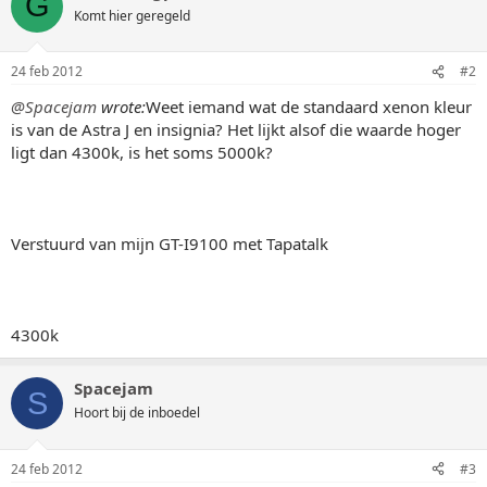
G
Komt hier geregeld
24 feb 2012
#2
@Spacejam
wrote:
Weet iemand wat de standaard xenon kleur
is van de Astra J en insignia? Het lijkt alsof die waarde hoger
ligt dan 4300k, is het soms 5000k?
Verstuurd van mijn GT-I9100 met Tapatalk
4300k
Spacejam
S
Hoort bij de inboedel
24 feb 2012
#3