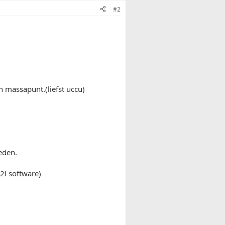
#2
n massapunt.(liefst uccu)
leden.
2l software)