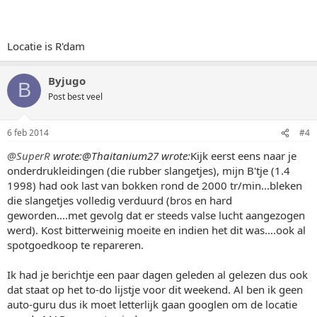
Locatie is R'dam
Byjugo
B
Post best veel
6 feb 2014
#4
@SuperR
wrote:
@Thaitanium27 wrote:
Kijk eerst eens naar je
onderdrukleidingen (die rubber slangetjes), mijn B'tje (1.4
1998) had ook last van bokken rond de 2000 tr/min...bleken
die slangetjes volledig verduurd (bros en hard
geworden....met gevolg dat er steeds valse lucht aangezogen
werd). Kost bitterweinig moeite en indien het dit was....ook al
spotgoedkoop te repareren.
Ik had je berichtje een paar dagen geleden al gelezen dus ook
dat staat op het to-do lijstje voor dit weekend. Al ben ik geen
auto-guru dus ik moet letterlijk gaan googlen om de locatie