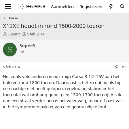
Aanmelden
Registreren
Corsa
X12XE houdt in rond 1500-2000 toeren
T
S
SuperR
5 feb 2014
o
t
p
a
SuperR
S
i
r
Lid
c
t
s
d
t
a
5 feb 2014
#1
a
t
r
u
Net zoals vele anderen is ook mijn Corsa B 1.2 16V aan het
t
m
bokken rond 1800 toeren. Daarnaast is het zo dat hij als hij
e
een nachtje niet heeft gelopen, regelmatig stationair het
r
toerental wat omhoog gooit. (zeg 1500-1700 toeren). Als ik
dan een straat verder ben is het weer weg, maar dit past vast
in het symptomen pakket van een gebruikelijke fout.