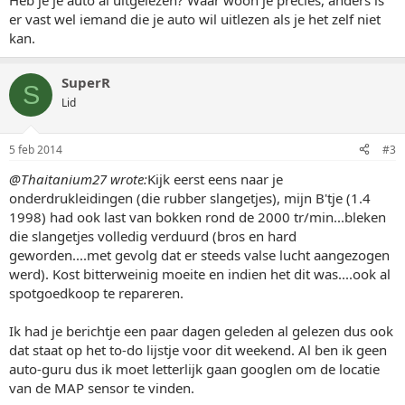
Heb je je auto al uitgelezen? Waar woon je precies, anders is
er vast wel iemand die je auto wil uitlezen als je het zelf niet
kan.
SuperR
S
Lid
5 feb 2014
#3
@Thaitanium27 wrote:
Kijk eerst eens naar je
onderdrukleidingen (die rubber slangetjes), mijn B'tje (1.4
1998) had ook last van bokken rond de 2000 tr/min...bleken
die slangetjes volledig verduurd (bros en hard
geworden....met gevolg dat er steeds valse lucht aangezogen
werd). Kost bitterweinig moeite en indien het dit was....ook al
spotgoedkoop te repareren.
Ik had je berichtje een paar dagen geleden al gelezen dus ook
dat staat op het to-do lijstje voor dit weekend. Al ben ik geen
auto-guru dus ik moet letterlijk gaan googlen om de locatie
van de MAP sensor te vinden.