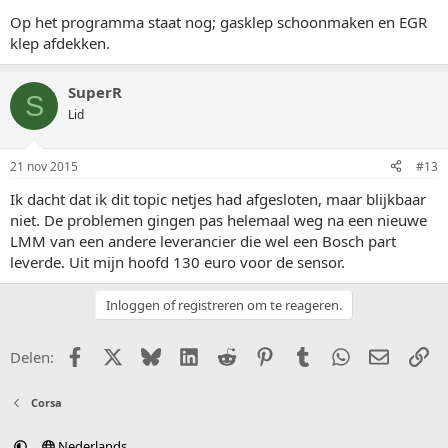
Op het programma staat nog; gasklep schoonmaken en EGR
klep afdekken.
SuperR
S
Lid
21 nov 2015
#13
Ik dacht dat ik dit topic netjes had afgesloten, maar blijkbaar
niet. De problemen gingen pas helemaal weg na een nieuwe
LMM van een andere leverancier die wel een Bosch part
leverde. Uit mijn hoofd 130 euro voor de sensor.
Inloggen of registreren om te reageren.
Facebook
X (Twitter)
Bluesky
LinkedIn
Reddit
Pinterest
Tumblr
WhatsApp
E-mail
Li
Delen:
Corsa
Nederlands