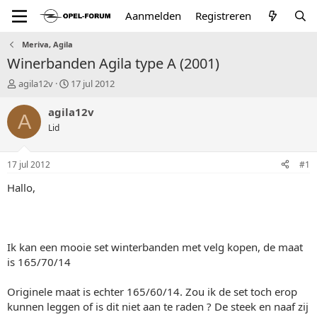
Aanmelden
Registreren
Meriva, Agila
Winerbanden Agila type A (2001)
T
S
agila12v
17 jul 2012
o
t
p
a
agila12v
A
i
r
Lid
c
t
s
d
t
a
17 jul 2012
#1
a
t
r
u
Hallo,
t
m
e
r
Ik kan een mooie set winterbanden met velg kopen, de maat
is 165/70/14
Originele maat is echter 165/60/14. Zou ik de set toch erop
kunnen leggen of is dit niet aan te raden ? De steek en naaf zij